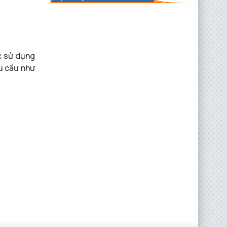
ức sử dụng
êu cầu như