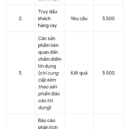
Truy dấu
2.
khách
Yêu cầu
5.500
hàng vay
Các sản
phẩm liên
quan đến
chấm điểm
tín dụng
3.
(c
hỉ cung
Kết quả
5.500
cấp kèm
theo sản
phẩm Báo
cáo tín
dụng
)
Báo cáo
phân tích