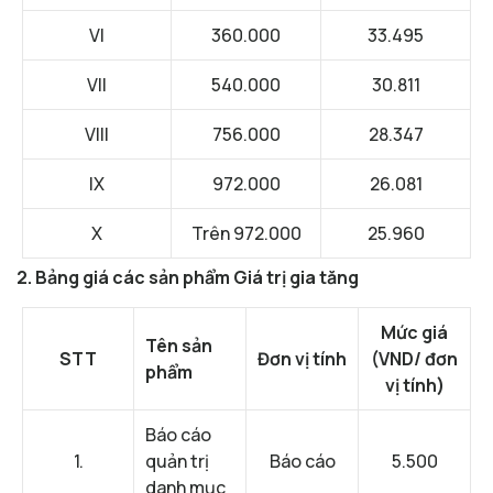
VI
360.000
33.495
VII
540.000
30.811
VIII
756.000
28.347
IX
972.000
26.081
X
Trên 972.000
25.960
2. Bảng giá các sản phẩm Giá trị gia tăng
Mức giá
Tên sản
STT
Đơn vị tính
(VND/ đơn
phẩm
vị tính)
Báo cáo
1.
quản trị
Báo cáo
5.500
danh mục