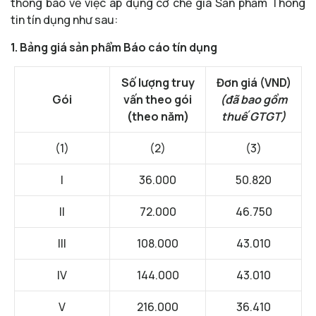
thông báo về việc áp dụng cơ chế giá Sản phẩm Thông
tin tín dụng như sau:
1. Bảng giá sản phẩm Báo cáo tín dụng
Số lượng truy
Đơn giá (VND)
Gói
vấn theo gói
(đã bao gồm
(theo năm)
thuế GTGT)
(1)
(2)
(3)
I
36.000
50.820
II
72.000
46.750
III
108.000
43.010
IV
144.000
43.010
V
216.000
36.410